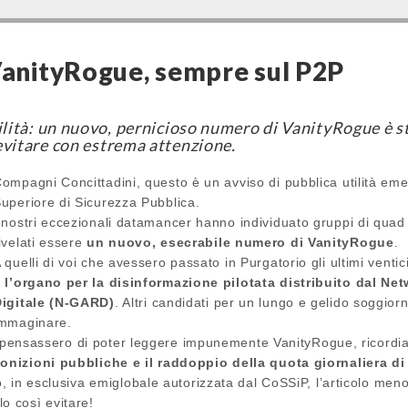
 VanityRogue, sempre sul P2P
ilità: un nuovo, pernicioso numero di VanityRogue è st
evitare con estrema attenzione.
ompagni Concittadini, questo è un avviso di pubblica utilità eme
uperiore di Sicurezza Pubblica.
 nostri eccezionali datamancer hanno individuato gruppi di quad 
ivelati essere
un nuovo, esecrabile numero di VanityRogue
.
 quelli di voi che avessero passato in Purgatorio gli ultimi vent
 l’organo per la disinformazione pilotata distribuito dal Net
igitale (N-GARD)
. Altri candidati per un lungo e gelido soggio
mmaginare.
ce pensassero di poter leggere impunemente VanityRogue, ricord
nizioni pubbliche e il raddoppio della quota giornaliera di
 in esclusiva emiglobale autorizzata dal CoSSiP, l’articolo men
rlo così evitare!