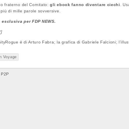
lio fraterno del Comitato:
gli ebook fanno diventare ciechi
. Us
più di mille parole sovversive.
in esclusiva per FDP NEWS.
2
]
VanityRogue è di Arturo Fabra; la grafica di Gabriele Falcioni; l’il
n Voyage
l P2P