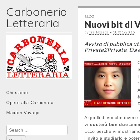
Carboneria
BLOG
Letteraria
Nuovi bit di
by
fra'Ncesca
•
18/01/2015
Avviso di pubblica ut
Private2Private. Da 
C
S
I
r
Main
A
Skip
Chi siamo
è
menu
to
Opere alla Carbonara
D
content
i
Maiden Voyage
A quelli di voi che inve
vi costerà ben due ammo
Search
Ecco perché vi mostriamo,
for:
l’invito a studiarlo e pote