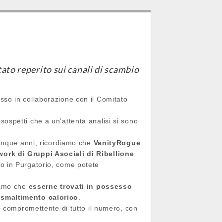
ato reperito sui canali di scambio
sso in collaborazione con il Comitato
sospetti che a un’attenta analisi si sono
icinque anni, ricordiamo che
VanityRogue
work di Gruppi Asociali di Ribellione
rno in Purgatorio, come potete
iamo che
esserne trovati in possesso
 smaltimento calorico
.
o compromettente di tutto il numero, con