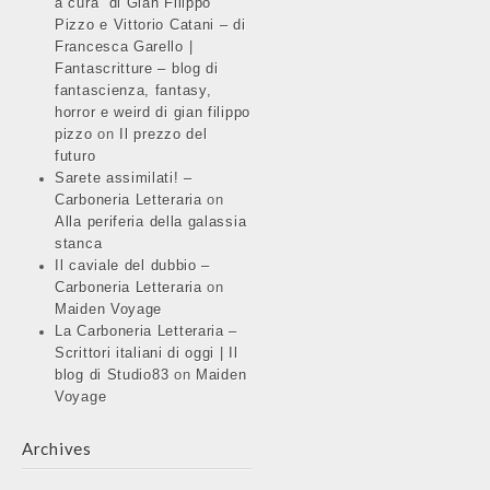
a cura di Gian Filippo
Pizzo e Vittorio Catani – di
Francesca Garello |
Fantascritture – blog di
fantascienza, fantasy,
horror e weird di gian filippo
pizzo
on
Il prezzo del
futuro
Sarete assimilati! –
Carboneria Letteraria
on
Alla periferia della galassia
stanca
Il caviale del dubbio –
Carboneria Letteraria
on
Maiden Voyage
La Carboneria Letteraria –
Scrittori italiani di oggi | Il
blog di Studio83
on
Maiden
Voyage
Archives