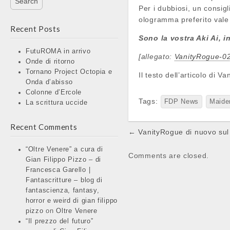
Per i dubbiosi, un consig
ologramma preferito vale 
Recent Posts
Sono la vostra Aki Ai, 
FutuROMA in arrivo
[allegato:
VanityRogue-0
Onde di ritorno
Tornano Project Octopia e
Il testo dell’articolo di 
Onda d’abisso
Colonne d’Ercole
Tags:
FDP News
Maide
La scrittura uccide
Recent Comments
Post
← VanityRogue di nuovo su
navigation
“Oltre Venere” a cura di
Comments are closed.
Gian Filippo Pizzo – di
Francesca Garello |
Fantascritture – blog di
fantascienza, fantasy,
horror e weird di gian filippo
pizzo
on
Oltre Venere
“Il prezzo del futuro”