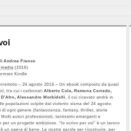
voi
di Andrea Franco
 media
(2016)
ormato Kindle
erremoto – 24 agosto 2016 – Un ebook composto da quasi
ri, tra cui i carbonari
Alberto Cola, Ramona Corrado,
 D’Afro, Alessandro Morbidelli
, il cui ricavato andrà in
lle popolazioni colpite dal violento sisma del 24 agosto.
 di ogni genere (fantascienza, fantasy, thriller, storie
Molti autori professionisti, tantissimi emergenti e
e per un progetto ambizioso. “Io scrivo per voi” è un lavoro
: è un opera di bene. Le nostre parole per ricostruire, per