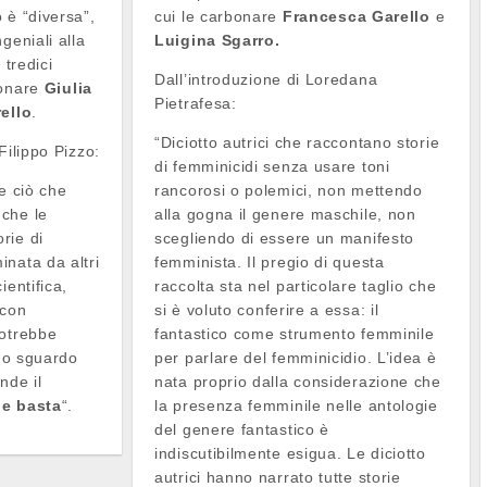
 è “diversa”,
cui le carbonare
Francesca Garello
e
geniali alla
Luigina Sgarro.
 tredici
Dall’introduzione di Loredana
bonare
Giulia
Pietrafesa:
ello
.
“Diciotto autrici che raccontano storie
Filippo Pizzo:
di femminicidi senza usare toni
e ciò che
rancorosi o polemici, non mettendo
che le
alla gogna il genere maschile, non
rie di
scegliendo di essere un manifesto
nata da altri
femminista. Il pregio di questa
ientifica,
raccolta sta nel particolare taglio che
 con
si è voluto conferire a essa: il
potrebbe
fantastico come strumento femminile
uno sguardo
per parlare del femminicidio. L’idea è
nde il
nata proprio dalla considerazione che
 e basta
“.
la presenza femminile nelle antologie
del genere fantastico è
indiscutibilmente esigua. Le diciotto
autrici hanno narrato tutte storie