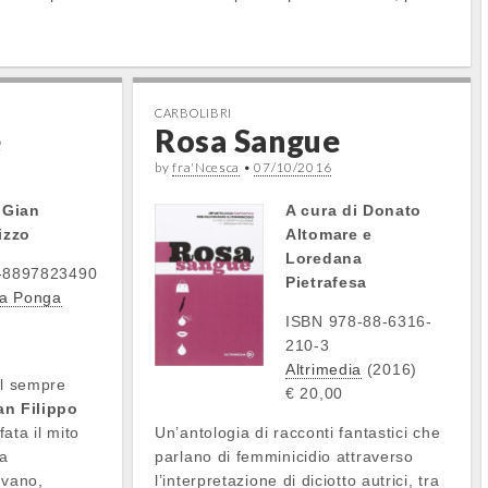
CARBOLIBRI
e
Rosa Sangue
by
fra'Ncesca
•
07/10/2016
 Gian
A cura di Donato
izzo
Altomare e
Loredana
-8897823490
Pietrafesa
La Ponga
ISBN 978-88-6316-
210-3
Altrimedia
(2016)
l sempre
€ 20,00
an Filippo
ata il mito
Un’antologia di racconti fantastici che
la
parlano di femminicidio attraverso
ivano,
l’interpretazione di diciotto autrici, tra