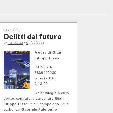
CARBOLIBRI
Delitti dal futuro
by
fra'Ncesca
•
07/10/2016
A cura di Gian
Filippo Pizzo
ISBN 978-
8869400230
Istos
(2016)
€ 13,00
Un’antologia a cura
dell’ex confratello carbonaro
Gian
Filippo Pizzo
in cui compaiono i due
carbonari
Gabriele Falcioni
e