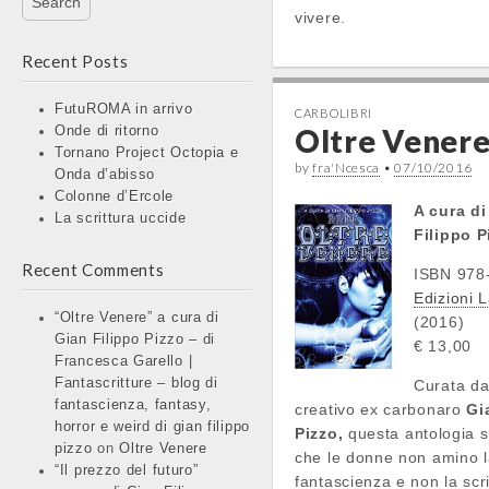
vivere.
Recent Posts
FutuROMA in arrivo
CARBOLIBRI
Oltre Vener
Onde di ritorno
Tornano Project Octopia e
by
fra'Ncesca
•
07/10/2016
Onda d’abisso
Colonne d’Ercole
A cura di
La scrittura uccide
Filippo P
Recent Comments
ISBN 978
Edizioni 
“Oltre Venere” a cura di
(2016)
Gian Filippo Pizzo – di
€ 13,00
Francesca Garello |
Fantascritture – blog di
Curata da
fantascienza, fantasy,
creativo ex carbonaro
Gi
horror e weird di gian filippo
Pizzo,
questa antologia sf
pizzo
on
Oltre Venere
che le donne non amino 
“Il prezzo del futuro”
fantascienza e non la scr