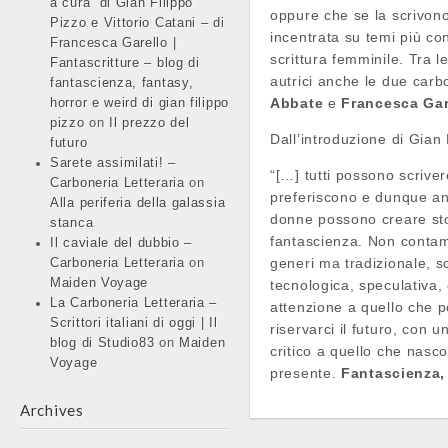
a cura di Gian Filippo
oppure che se la scrivono
Pizzo e Vittorio Catani – di
incentrata su temi più con
Francesca Garello |
scrittura femminile. Tra le
Fantascritture – blog di
autrici anche le due car
fantascienza, fantasy,
Abbate
e
Francesca Gar
horror e weird di gian filippo
pizzo
on
Il prezzo del
Dall’introduzione di Gian 
futuro
Sarete assimilati! –
“[…] tutti possono scriver
Carboneria Letteraria
on
preferiscono e dunque an
Alla periferia della galassia
donne possono creare sto
stanca
fantascienza. Non contami
Il caviale del dubbio –
generi ma tradizionale, sc
Carboneria Letteraria
on
Maiden Voyage
tecnologica, speculativa,
La Carboneria Letteraria –
attenzione a quello che 
Scrittori italiani di oggi | Il
riservarci il futuro, con 
blog di Studio83
on
Maiden
critico a quello che nasco
Voyage
presente.
Fantascienza,
Archives