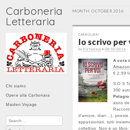
Carboneria
MONTH: OCTOBER 2016
Letteraria
CARBOLIBRI
Io scrivo per 
by
fra'Ncesca
•
08/10/2016
A cura 
Amazon
€ 2,99 f
Main
S.O.S T
Skip
Chi siamo
300 auto
menu
to
Opere alla Carbonara
Pelagio
content
aiuto de
Maiden Voyage
Racconti
d’amore, diari…), poesie. 
Search
appassionati, tutti insiem
for:
collettivo. Non è un libro