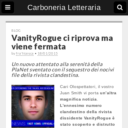
Carboneria Letteraria
BLOG
VanityRogue ci riprova ma
viene fermata
by
fra'Ncesca
•
18/01/2015
Un nuovo attentato alla serenità della
PlaNet sventato con il sequestro dei nocivi
file della rivista clandestina.
Cari Olospettatori, il vostro
Juan Smith vi porta
un’altra
magnifica notizia
.
L’ennesimo numero
clandestino della rivista
dissidente VanityRogue è
stato scoperto e distrutto