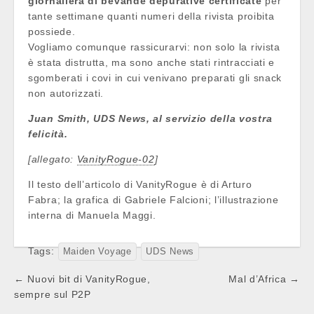
giornaliera di bevande depurative certificate
per
tante settimane quanti numeri della rivista proibita
possiede.
Vogliamo comunque rassicurarvi: non solo la rivista
è stata distrutta, ma sono anche stati rintracciati e
sgomberati i covi in cui venivano preparati gli snack
non autorizzati.
Juan Smith, UDS News, al servizio della vostra
felicità.
[allegato:
VanityRogue-02
]
Il testo dell’articolo di VanityRogue è di Arturo
Fabra; la grafica di Gabriele Falcioni; l’illustrazione
interna di Manuela Maggi.
Tags:
Maiden Voyage
UDS News
Post
← Nuovi bit di VanityRogue,
Mal d’Africa →
navigation
sempre sul P2P