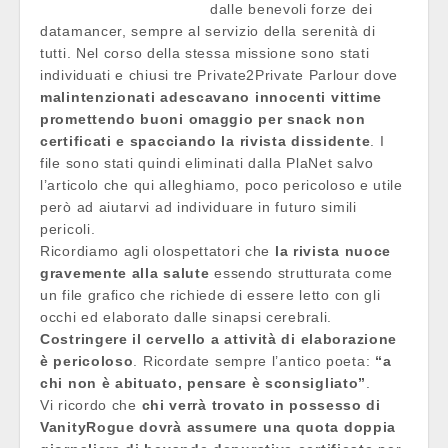
dalle benevoli forze dei
datamancer, sempre al servizio della serenità di
tutti. Nel corso della stessa missione sono stati
individuati e chiusi tre Private2Private Parlour dove
malintenzionati adescavano innocenti vittime
promettendo buoni omaggio per snack non
certificati e spacciando la rivista dissidente
. I
file sono stati quindi eliminati dalla PlaNet salvo
l’articolo che qui alleghiamo, poco pericoloso e utile
però ad aiutarvi ad individuare in futuro simili
pericoli.
Ricordiamo agli olospettatori che
la rivista nuoce
gravemente alla salute
essendo strutturata come
un file grafico che richiede di essere letto con gli
occhi ed elaborato dalle sinapsi cerebrali.
Costringere il cervello a attività di elaborazione
è pericoloso
. Ricordate sempre l’antico poeta:
“a
chi non è abituato, pensare è sconsigliato”
.
Vi ricordo che
chi verrà trovato in possesso di
VanityRogue dovrà assumere una quota doppia