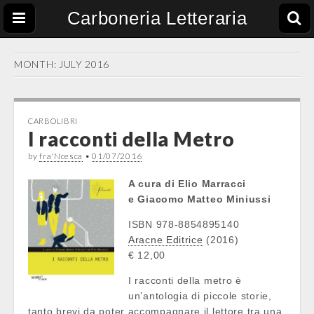
Carboneria Letteraria
MONTH: JULY 2016
CARBOLIBRI
I racconti della Metro
by
fra'Ncesca
•
01/07/2016
A cura
di Elio Marracci
e
Giacomo Matteo Miniussi
ISBN 978-8854895140
Aracne Editrice
(2016)
€ 12,00
I racconti della metro è
un’antologia di piccole storie,
tanto brevi da poter accompagnare il lettore tra una