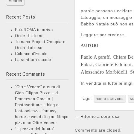
parole possano uccidere p
Recent Posts
tatuaggio, un messaggio i
Babbo Natale può non ess
FutuROMA in arrivo
Leggere per credere.
Onde di ritorno
Tornano Project Octopia e
AUTORI
Onda d’abisso
Colonne d’Ercole
Paolo Agaraff
Chiara Be
,
La scrittura uccide
Fabra,
Gabriele Falcioni
Alessandro Morbidelli,
S
Recent Comments
In vendita in tutte le migli
“Oltre Venere” a cura di
Gian Filippo Pizzo – di
Tags:
homo scrivens
sc
Francesca Garello |
Fantascritture – blog di
fantascienza, fantasy,
Post
← Ritorno a sorpresa
horror e weird di gian filippo
navigation
pizzo
on
Oltre Venere
“Il prezzo del futuro”
Comments are closed.