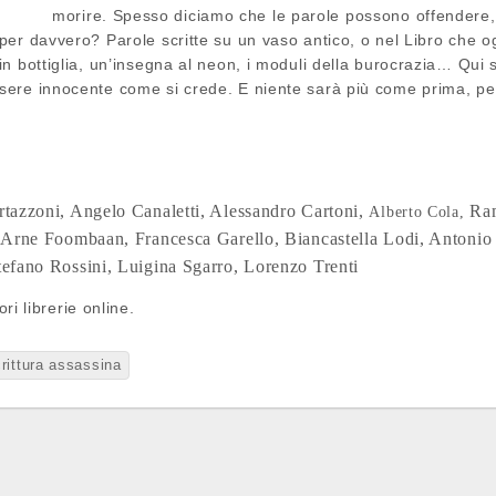
morire. Spesso diciamo che le parole possono offendere,
er davvero? Parole scritte su un vaso antico, o nel Libro che ogn
n bottiglia, un’insegna al neon, i moduli della burocrazia… Qui s
ere innocente come si crede. E niente sarà più come prima, per
rtazzoni,
Angelo Canaletti,
Alessandro Cartoni,
Ra
Alberto Cola,
,
Arne Foombaan,
Francesca Garello,
Biancastella Lodi,
Antoni
tefano Rossini,
Luigina Sgarro,
Lorenzo Trenti
ori librerie online.
rittura assassina