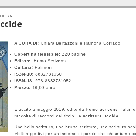
'OPERA
uccide
A CURA DI:
Chiara Bertazzoni e Ramona Corrado
Copertina flessibile:
220 pagine
Editore:
Homo Scrivens
Collana:
Polimeri
ISBN-10:
8832781050
ISBN-13:
978-8832781052
Prezzo:
16,00 euro
È uscito a maggio 2019, edito da
Homo Scrivens
, l’ultim
raccolta di racconti dal titolo
La scrittura uccide.
Una bella scrittura, una brutta scrittura, una scrittura s
Molti aggettivi per un insieme di parole che chiamiamo scr