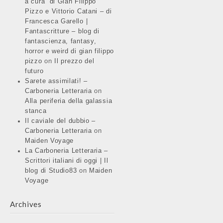
a cura di Gian Filippo
Pizzo e Vittorio Catani – di
Francesca Garello |
Fantascritture – blog di
fantascienza, fantasy,
horror e weird di gian filippo
pizzo
on
Il prezzo del
futuro
Sarete assimilati! –
Carboneria Letteraria
on
Alla periferia della galassia
stanca
Il caviale del dubbio –
Carboneria Letteraria
on
Maiden Voyage
La Carboneria Letteraria –
Scrittori italiani di oggi | Il
blog di Studio83
on
Maiden
Voyage
Archives