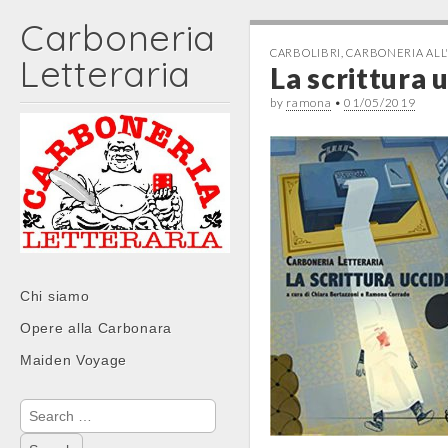
Carboneria
CARBOLIBRI
,
CARBONERIA ALL
Letteraria
La scrittura 
by
ramona
•
01/05/2019
Main
Skip
Chi siamo
menu
to
Opere alla Carbonara
content
Maiden Voyage
Search
for: