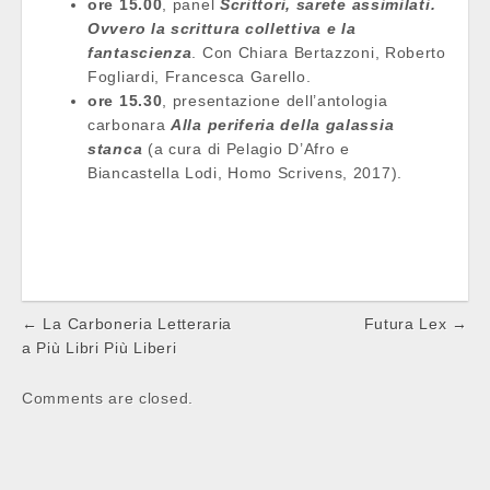
ore 15.00
, panel
Scrittori, sarete assimilati.
Ovvero la scrittura collettiva e la
fantascienza
. Con Chiara Bertazzoni, Roberto
Fogliardi, Francesca Garello.
ore 15.30
, presentazione dell’antologia
carbonara
Alla periferia della galassia
stanca
(a cura di Pelagio D’Afro e
Biancastella Lodi, Homo Scrivens, 2017).
Post
← La Carboneria Letteraria
Futura Lex →
navigation
a Più Libri Più Liberi
Comments are closed.