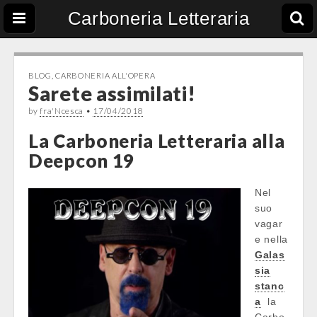
Carboneria Letteraria
BLOG
,
CARBONERIA ALL'OPERA
Sarete assimilati!
by
fra'Ncesca
•
17/04/2018
La Carboneria Letteraria alla
Deepcon 19
Nel
suo
vagar
e nella
Galas
sia
stanc
a
la