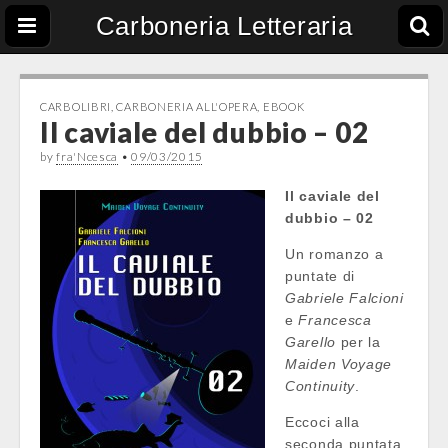
Carboneria Letteraria
CARBOLIBRI
,
CARBONERIA ALL'OPERA
,
EBOOK
Il caviale del dubbio – 02
by
fra'Ncesca
•
09/03/2015
Il caviale del
dubbio – 02
Un romanzo a
puntate di
Gabriele Falcioni
e
Francesca
Garello
per la
Maiden Voyage
Continuity
.
Eccoci alla
seconda puntata