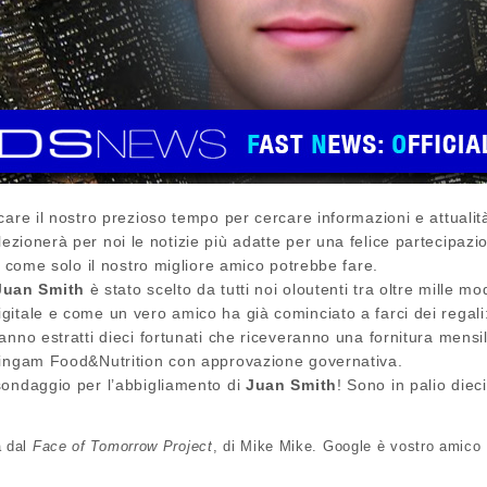
are il nostro prezioso tempo per cercare informazioni e attualità
ezionerà per noi le notizie più adatte per una felice partecipazi
o come solo il nostro migliore amico potrebbe fare.
Juan Smith
è stato scelto da tutti noi oloutenti tra oltre mille m
itale e come un vero amico ha già cominciato a farci dei regali
nno estratti dieci fortunati che riceveranno una fornitura mensil
hingam Food&Nutrition con approvazione governativa.
sondaggio per l’abbigliamento di
Juan Smith
! Sono in palio dieci 
a dal
Face of Tomorrow Project
, di Mike Mike. Google è vostro amico