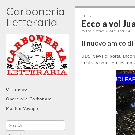
Carboneria
BLOG
Letteraria
Ecco a voi Ju
by
fra'Ncesca
•
24/11/2014
Il nuovo amico di
UDS News ci porta ancora 
nostro visore retinico da
Main
Skip
Chi siamo
menu
to
Opere alla Carbonara
content
Maiden Voyage
Search
for: