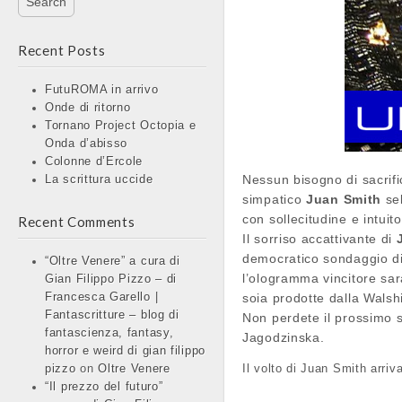
Recent Posts
FutuROMA in arrivo
Onde di ritorno
Tornano Project Octopia e
Onda d’abisso
Colonne d’Ercole
Nessun bisogno di sacrific
La scrittura uccide
simpatico
Juan Smith
sel
con sollecitudine e intuit
Recent Comments
Il sorriso accattivante di
democratico sondaggio dig
“Oltre Venere” a cura di
l’ologramma vincitore sara
Gian Filippo Pizzo – di
Francesca Garello |
soia prodotte dalla Wals
Fantascritture – blog di
Non perdete il prossimo 
fantascienza, fantasy,
Jagodzinska.
horror e weird di gian filippo
Il volto di Juan Smith arriv
pizzo
on
Oltre Venere
“Il prezzo del futuro”