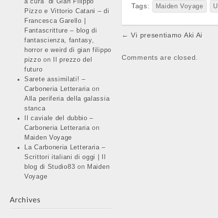
a cura di Gian Filippo
Tags:
Maiden Voyage
U
Pizzo e Vittorio Catani – di
Francesca Garello |
Fantascritture – blog di
Post
← Vi presentiamo Aki Ai
fantascienza, fantasy,
navigation
horror e weird di gian filippo
Comments are closed.
pizzo
on
Il prezzo del
futuro
Sarete assimilati! –
Carboneria Letteraria
on
Alla periferia della galassia
stanca
Il caviale del dubbio –
Carboneria Letteraria
on
Maiden Voyage
La Carboneria Letteraria –
Scrittori italiani di oggi | Il
blog di Studio83
on
Maiden
Voyage
Archives