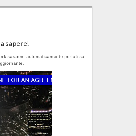
da sapere!
twork saranno automaticamente portati sul
aggiornante.