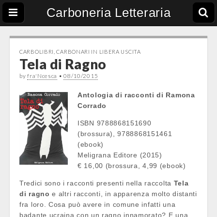
Carboneria Letteraria
CARBOLIBRI
,
CARBONARI IN LIBERA USCITA
Tela di Ragno
by
fra'Ncesca
•
08/10/2015
Antologia di racconti di Ramona
Corrado
ISBN 9788868151690
(brossura), 9788868151461
(ebook)
Meligrana Editore (2015)
€ 16,00 (brossura, 4,99 (ebook)
Tredici sono i racconti presenti nella raccolta
Tela
di ragno
e altri racconti, in apparenza molto distanti
fra loro. Cosa può avere in comune infatti una
badante ucraina con un ragno innamorato? E una