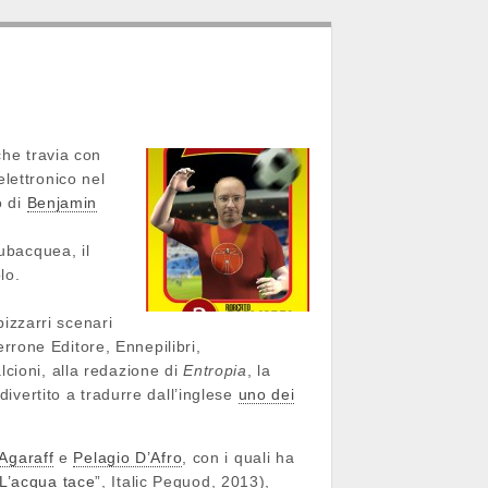
che travia con
lettronico nel
o di
Benjamin
ubacquea, il
lo.
bizzarri scenari
Perrone Editore, Ennepilibri,
cioni, alla redazione di
Entropia
, la
divertito a tradurre dall’inglese
uno dei
Agaraff
e
Pelagio D’Afro
,
con i quali ha
L’acqua tace
”, Italic Pequod, 2013),