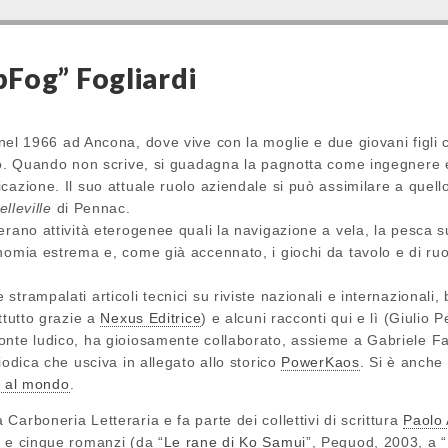
Fog” Fogliardi
nel 1966 ad Ancona, dove vive con la moglie e due giovani figli 
lo. Quando non scrive, si guadagna la pagnotta come ingegnere e
cazione. Il suo attuale ruolo aziendale si può assimilare a quell
elleville
di Pennac.
erano attività eterogenee quali la navigazione a vela, la pesca s
nomia estrema e, come già accennato, i giochi da tavolo e di ruo
trampalati articoli tecnici su riviste nazionali e internazionali, 
ttutto grazie a
Nexus Editrice
) e alcuni racconti qui e lì (Giulio 
onte ludico,
ha gioiosamente collaborato, assieme a Gabriele Fal
iodica che usciva in allegato allo storico
PowerKaos
. Si è anche 
i al mondo
.
arboneria Letteraria e fa parte dei collettivi di scrittura
Paolo 
 e cinque romanzi (da “
Le rane di Ko Samui
”, Pequod, 2003, a “