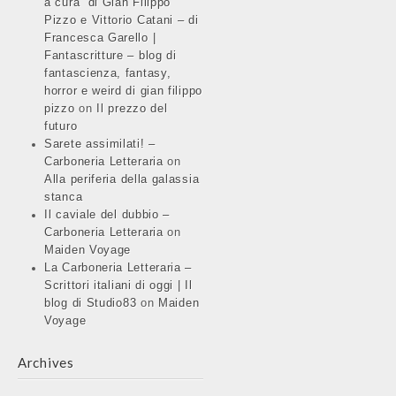
a cura di Gian Filippo
Pizzo e Vittorio Catani – di
Francesca Garello |
Fantascritture – blog di
fantascienza, fantasy,
horror e weird di gian filippo
pizzo
on
Il prezzo del
futuro
Sarete assimilati! –
Carboneria Letteraria
on
Alla periferia della galassia
stanca
Il caviale del dubbio –
Carboneria Letteraria
on
Maiden Voyage
La Carboneria Letteraria –
Scrittori italiani di oggi | Il
blog di Studio83
on
Maiden
Voyage
Archives