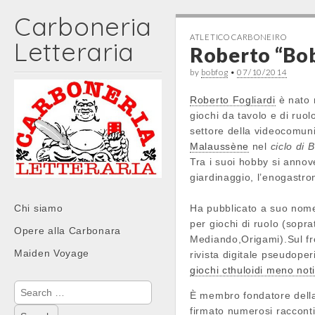
Carboneria
ATLETICO CARBONEIRO
Letteraria
Roberto “Bob
by
bobfog
•
07/10/2014
Roberto Fogliardi
è nato 
giochi da tavolo e di ruo
settore della videocomuni
Malaussène
nel
ciclo di B
Tra i suoi hobby si annov
giardinaggio, l’enogastro
Main
Skip
Chi siamo
Ha pubblicato a suo nome s
menu
to
per giochi di ruolo (sopra
Opere alla Carbonara
content
Mediando,Origami).Sul fr
Maiden Voyage
rivista digitale pseudoper
giochi cthuloidi meno not
Search
È membro fondatore della C
for:
firmato numerosi racconti