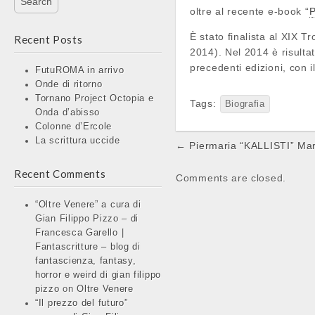
oltre al recente e-book “
P
È stato finalista al XIX Tr
Recent Posts
2014). Nel 2014 è risultat
precedenti edizioni, con i
FutuROMA in arrivo
Onde di ritorno
Tornano Project Octopia e
Tags:
Biografia
Onda d’abisso
Colonne d’Ercole
La scrittura uccide
Post
← Piermaria “KALLISTI” Mar
navigation
Recent Comments
Comments are closed.
“Oltre Venere” a cura di
Gian Filippo Pizzo – di
Francesca Garello |
Fantascritture – blog di
fantascienza, fantasy,
horror e weird di gian filippo
pizzo
on
Oltre Venere
“Il prezzo del futuro”