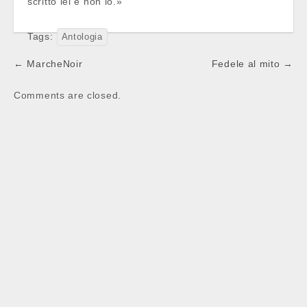
scritto lei e non io.»
Tags:
Antologia
Post
← MarcheNoir
Fedele al mito →
navigation
Comments are closed.