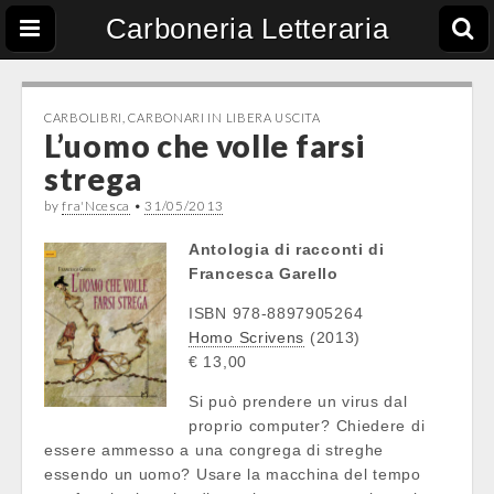
Carboneria Letteraria
CARBOLIBRI
,
CARBONARI IN LIBERA USCITA
L’uomo che volle farsi
strega
by
fra'Ncesca
•
31/05/2013
Antologia di racconti di
Francesca Garello
ISBN 978-8897905264
Homo Scrivens
(2013)
€ 13,00
Si può prendere un virus dal
proprio computer? Chiedere di
essere ammesso a una congrega di streghe
essendo un uomo? Usare la macchina del tempo