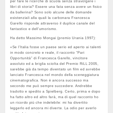
per fare le ricerche di scuola senza stravolgere i
libri di storia? Essere una fata senza avere un fisico
da ballerina? Sono solo alcune delle domande
esistenziali alla quali la carbonara Francesca
Garello risponde attraverso il duplice canale del
fantastico e dell’umorismo.
Ha detto Massimo Mongai (premio Urania 1997):
«Se l’Italia fosse un paese serio ed aperto ai talenti
in modo concreto e reale, il racconto “Pari
Opportunità” di Francesca Garello, vincitore
assoluto ed a briglia sciolta del Premio RiLL 2005,
sarebbe già da tempo diventato un film ed avrebbe
lanciato Francesca nel mondo della sceneggiatura
cinematografica. Non è ancora successo ma
secondo me può sempre succedere. Andrebbe
tradotto e spedito a Spielberg. Certo, prima e dopo
ha fatto altro ed altro farà, ma di quel racconto ho
un ricordo più che indelebile: mi ha divertito
leggerlo ed ancora mi diverte. La odio per averlo