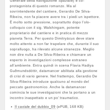
Generale della Navigazione Spaziale) e co-
protagonista di questo romanzo. Ma al
sovrintendente del cantiere, Gerardio De Silva-
Ribeira, non fa piacere avere tra i piedi un ispettore.
È molto sotto pressione, soprattutto dopo l’olo-
colloquio con il sig. Walshingam, potente
proprietario del cantiere e in pratica di mezzo
pianeta Terra. Per questo Dimitryäcus deve stare
molto attento a non far trapelare che, durante il suo
sopralluogo, ha rilevato alcune stranezze. Meglio
non dire nulla a De Silva-Ribeira e chiamare un
esperto in investigazioni complesse estraneo
all’ambiente. Entra quindi in scena Flavia Hadiya
Guðmundsdóttir, datamancer abilitata alla gestione
di crisi di vario genere. Nel frattempo, Gerardio De
Silva-Ribeira introduce qualcuno al mondo del
peccato gastronomico. Anche la datamancer
comincia le sue investigazioni che la portano a un
incontro inaspettato e un po’ traumatico.
Il caviale del dubbio_09
(ePUB, 168 KB)