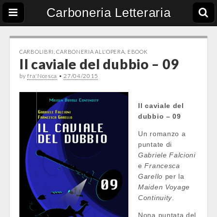
Carboneria Letteraria
CARBOLIBRI
,
CARBONERIA ALL'OPERA
,
EBOOK
Il caviale del dubbio – 09
by
fra'Ncesca
•
27/04/2015
Il caviale del
dubbio – 09
Un romanzo a
puntate di
Gabriele Falcioni
e
Francesca
Garello
per la
Maiden Voyage
Continuity
.
Nona puntata del