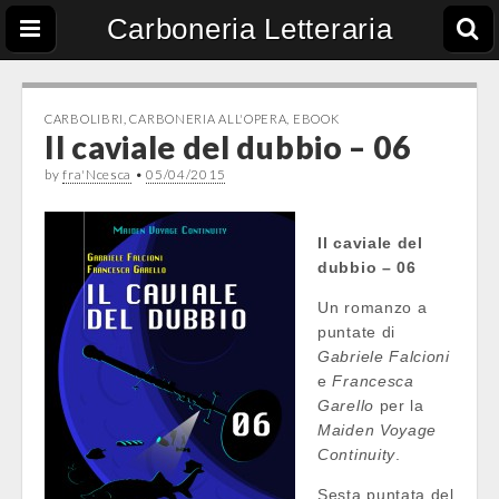
Carboneria Letteraria
CARBOLIBRI
,
CARBONERIA ALL'OPERA
,
EBOOK
Il caviale del dubbio – 06
by
fra'Ncesca
•
05/04/2015
Il caviale del
dubbio – 06
Un romanzo a
puntate di
Gabriele Falcioni
e
Francesca
Garello
per la
Maiden Voyage
Continuity
.
Sesta puntata del