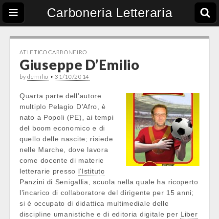
Carboneria Letteraria
ATLETICO CARBONEIRO
Giuseppe D’Emilio
by
demilio
•
31/10/2014
Quarta parte dell’autore
multiplo Pelagio D’Afro, è
nato a Popoli (PE), ai tempi
del boom economico e di
quello delle nascite; risiede
nelle Marche, dove lavora
come docente di materie
letterarie presso
l’Istituto
Panzini
di Senigallia, scuola nella quale ha ricoperto
l’incarico di collaboratore del dirigente per 15 anni;
si è occupato di didattica multimediale delle
discipline umanistiche e di editoria digitale per
Liber