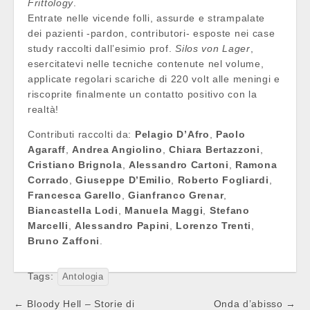
Frittology
.
Entrate nelle vicende folli, assurde e strampalate
dei pazienti -pardon, contributori- esposte nei case
study raccolti dall’esimio prof.
Silos von Lager
,
esercitatevi nelle tecniche contenute nel volume,
applicate regolari scariche di 220 volt alle meningi e
riscoprite finalmente un contatto positivo con la
realtà!
Contributi raccolti da:
Pelagio D’Afro
,
Paolo
Agaraff
,
Andrea Angiolino
,
Chiara Bertazzoni
,
Cristiano Brignola
,
Alessandro Cartoni
,
Ramona
Corrado
,
Giuseppe D’Emilio
,
Roberto Fogliardi
,
Francesca Garello
,
Gianfranco Grenar
,
Biancastella Lodi
,
Manuela Maggi
,
Stefano
Marcelli
,
Alessandro Papini
,
Lorenzo Trenti
,
Bruno Zaffoni
.
Tags:
Antologia
Post
← Bloody Hell – Storie di
Onda d’abisso →