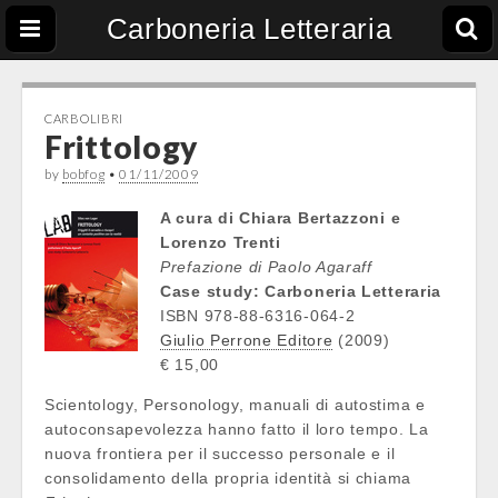
Carboneria Letteraria
CARBOLIBRI
Frittology
by
bobfog
•
01/11/2009
A cura di Chiara Bertazzoni e
Lorenzo Trenti
Prefazione di Paolo Agaraff
Case study: Carboneria Letteraria
ISBN 978-88-6316-064-2
Giulio Perrone Editore
(2009)
€ 15,00
Scientology, Personology, manuali di autostima e
autoconsapevolezza hanno fatto il loro tempo. La
nuova frontiera per il successo personale e il
consolidamento della propria identità si chiama